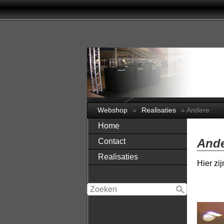
Webshop
»
Realisaties
» Andere
Home
And
Contact
Realisaties
Hier zij